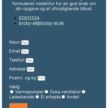
formularen nedenfor for en god snak om
din opgave og et uforpligtende tilbud.
62631334
broby-el@broby-el.dk
Navn
Email
Telefon
Adresse
Postnr. og by
Vælg
Varmepumper
Duka ventilator
Ladestander
El arbejde
Andet