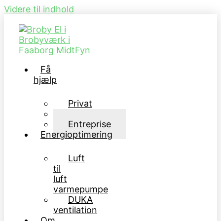
Videre til indhold
Få
hjælp
Privat
Erhverv
Entreprise
Energioptimering
Luft
til
luft
varmepumpe
DUKA
ventilation
Om