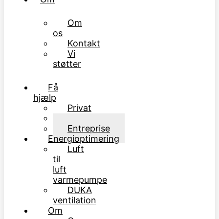
Om
os
Kontakt
Vi
støtter
Få
hjælp
Privat
Erhverv
Entreprise
Energioptimering
Luft
til
luft
varmepumpe
DUKA
ventilation
Om