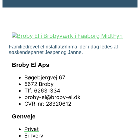
Familiedrevet elinstallatørfirma, der i dag ledes af
søskendeparret Jesper og Janne.
Broby El Aps
Bøgebjergvej 67
5672 Broby
Tlf: 62631334
broby-el@broby-el.dk
CVR-nr: 28320612
Genveje
Privat
Erhverv