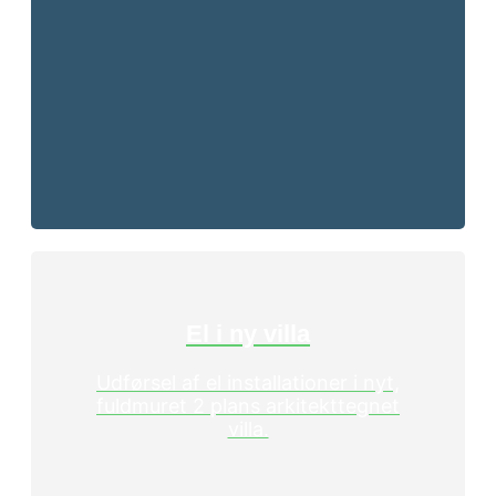
El i ny villa
Udførsel af el installationer i nyt,
fuldmuret 2 plans arkitekttegnet
villa.