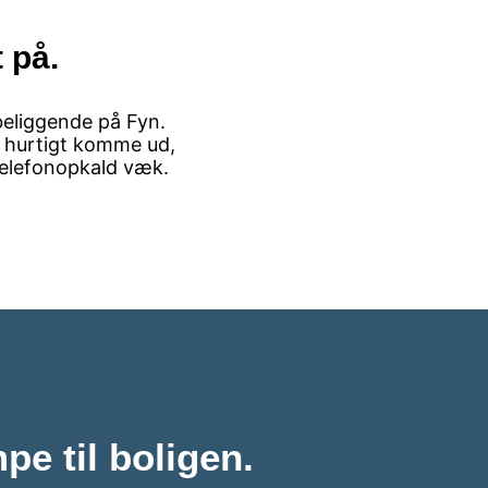
 på.
 beliggende på Fyn.
n hurtigt komme ud,
 telefonopkald væk.
pe til boligen.