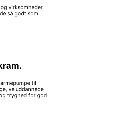
r og virksomheder
ejde så godt som
 kram.
varmepumpe til
tige, veluddannede
i og tryghed for god